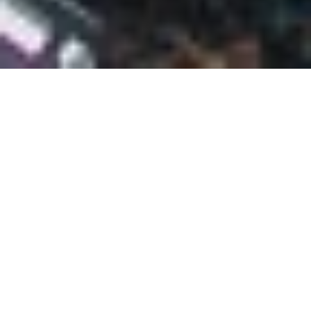
SPURWECHSEL MPU
Als MPU-Berater ist es uns eine Herzensangelegenheit,
Ihnen in der schwierigen Zeit vor der MPU zur Seite zu
stehen und Ihnen hierfür unsere gesamte berufliche
Expertise zur Verfügung zu stellen.
Jeder Klient hat eine individuelle Geschichte und seine
persönlichen Gründe, wieso er zur MPU antreten muss.
Wir sehen jeden Kunden als individuelle
Herausforderung an und nehmen uns die Zeit, um Sie
kennen zu lernen. Gemeinsam mit Ihnen entwickeln wir